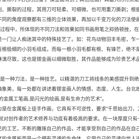
削、撕裂的过程，其用刀可轻柔、可细微、也可用重刀撕剥；根
不同的角度观察都有三维的立体效果，再加以千变万化的刀法使
作过程中，所体现的不同刀法和效果如同书画用笔之抑扬顿挫，
是一门让人痴迷其中的特殊技艺了。如：花鸟动物羽丰毛密，乍
百根极细的小羽毛组成，而每一根小羽毛都有根、有锋芒，绝不
淋漓尽致，这也是锲金画以细微取胜，其作品能够成为珍贵艺术
是一种刀法，是一种技艺。以精湛的刀工将线条的美感提升到绝
抽象美，每一处都在讲述着锲金画人的情感、态度、人生。台北
金属工笔画,是闪光的绘画,是有生命力的艺术”。
在金属板上徒手作画，它具有不可逆性，要求“千思始出刀，
这就对创作者的艺术修养与功底有着极高的要求。在一块厚度只有
己的工艺，不断的雕琢自己的作品，才能享受到自己的作品在自
度的金属板而是一个拥有灵魂的生命体，它用自己的灵魂向世人