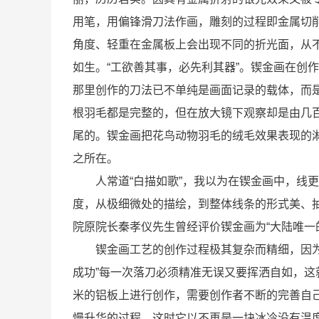
用笔，用偏锋滑刀法作画，雕刻的过程即金属切
角度、轻重在金属板上会出现不同的折光面，从
如生。“工欲善其事，必先利其器”。锲金画在创
那里创作的刀法已不单纯是画面记录的载体，而
根羽毛都是完整的，但在放大镜下观察却是由几
尾的。锲金画把花鸟动物羽毛的绒毛效果表现的
之所在。
人常道“白描如歌”，我以为在锲金画中，线更
度，从极细微处的描绘，到整体线条的形式美、
院原院长秦孝仪先生曾经评价锲金画为“大陆唯一的
锲金画工艺的创作过程极其复杂而精细，因为是
成功”每一次落刀必须精准无误又要挥洒自如，
米的铝板上进行创作，需要创作者不断的完善自
慢升华的过程，这时它以不再是一块冰冷没有温