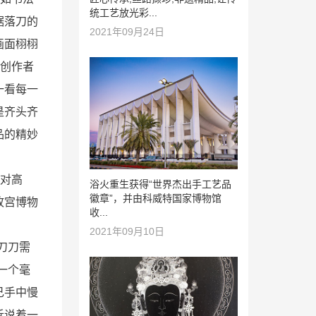
统工艺放光彩...
据落刀的
2021年09月24日
画面栩栩
在创作者
一看每一
是齐头齐
品的精妙
对高
浴火重生获得“世界杰出手工艺品
徽章”，并由科威特国家博物馆
故宫博物
收...
2021年09月10日
刀刀需
一个毫
己手中慢
诉说着一