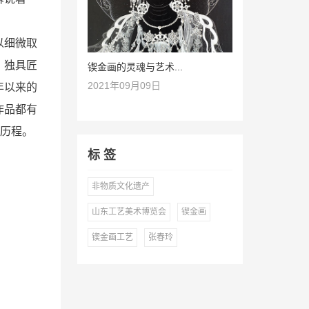
以细微取
、独具匠
锲金画的灵魂与艺术...
2021年09月09日
年以来的
作品都有
展历程。
标 签
非物质文化遗产
山东工艺美术博览会
锲金画
锲金画工艺
张春玲