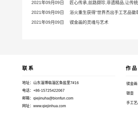
2021年09月09日 匠心传承,丝路撷珍,非遗精品,让传
2021年09月09日 浴火重生获得“世界杰出手工艺品
2021年09月09日 锲金画的灵魂与艺术
联 系
作 品
地址：山东淄博临淄区鱼盐里7#16
锲金画
电话：+86-15725422067
银壶
邮箱：qiejinuha@bionfun.com
手工艺
网址：www.qiejinhua.com