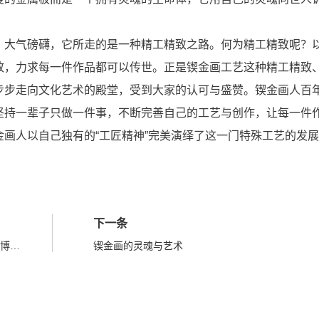
大气磅礴，它所走的是一种精工精致之路。何为精工精致呢？
致，力求每一件作品都可以传世。正是锲金画工艺这种精工精致
步步走向文化艺术的殿堂，受到大家的认可与盛赞。锲金画人百
坚持一辈子只做一件事，不断完善自己的工艺与创作，让每一件
画人以自己独有的“工匠精神”完美演绎了这一门特殊工艺的发
下一条
浴火重生获得“世界杰出手工艺品徽章”，并由科威特国家博物馆收藏。
锲金画的灵魂与艺术