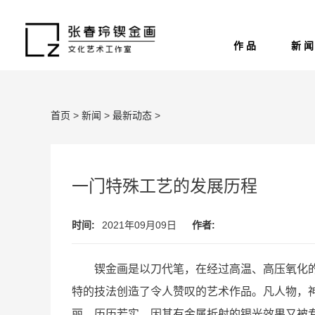
作 品
新 闻
首页
>
新闻
>
最新动态
>
一门特殊工艺的发展历程
时间:
2021年09月09日
作者:
锲金画是以刀代笔，在经过高温、高压氧化的
特的技法创造了令人赞叹的艺术作品。凡人物，
丽，历历若实。因其有金属折射的银光效果又被专