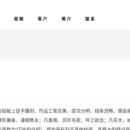
视 频
客 户
简 介
联 系
铝板上徒手雕刻，作品工笔优美，层次分明，线条流畅，锲金
神形兼备，谨细隽永；凡禽兽，羽丰毛密，呼之欲出；凡花木，
家称为“闪光的白描”。锲金画有别于其他绘画，其最大的特点