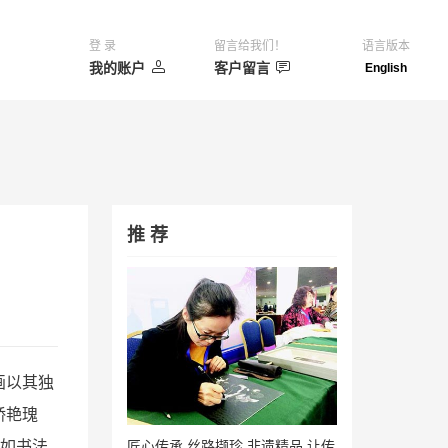
登 录
留言给我们！
语言版本
我的账户
客户留言
English
推 荐
画以其独
娇艳瑰
匠心传承,丝路撷珍,非遗精品,让传
是如书法