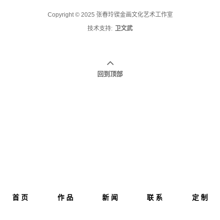
Copyright © 2025 张春玲锲金画文化艺术工作室
技术支持:
卫文武
回到顶部
首 页
作 品
新 闻
联 系
定 制