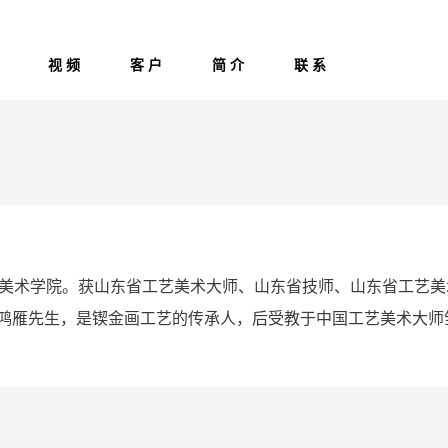
视 频
客 户
简 介
联 系
艺美术学院。获山东省工艺美术大师、山东省技师、山东省工艺美
鸿雁先生，是锲金画工艺的传承人，后受教于中国工艺美术大师