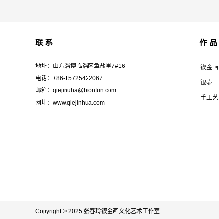
联 系
作 品
地址：山东淄博临淄区鱼盐里7#16
锲金画
电话：+86-15725422067
银壶
邮箱：qiejinuha@bionfun.com
手工艺
网址：www.qiejinhua.com
Copyright © 2025 张春玲锲金画文化艺术工作室