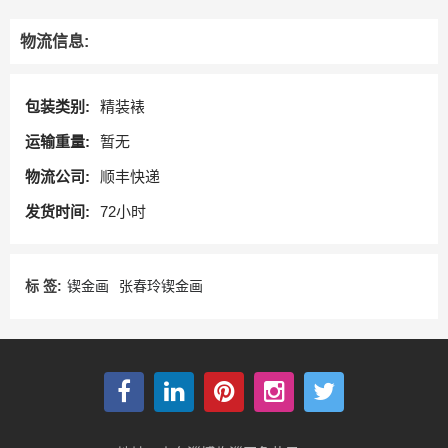
物流信息:
包装类别:
精装裱
运输重量:
暂无
物流公司:
顺丰快递
发货时间:
72小时
标 签:
锲金画
张春玲锲金画