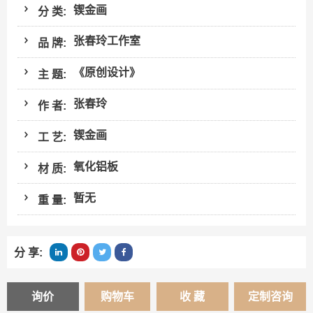
锲金画
分 类:
张春玲工作室
品 牌:
《原创设计》
主 题:
张春玲
作 者:
锲金画
工 艺:
氧化铝板
材 质:
暂无
重 量:
分 享:
询价
购物车
收 藏
定制咨询